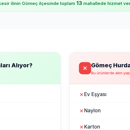
13
kesir ilinin Gömeç ilçesinde toplam
mahallede hizmet ver
arı Alıyor?
Gömeç Hurdac
Bu ürünlerde alım ya
Ev Eşyası
Naylon
Karton