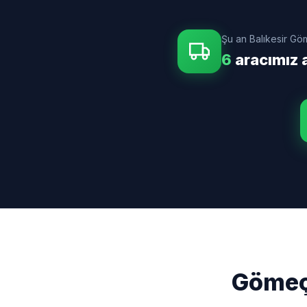
Şu an Balıkesir G
6
aracımız a
Gömeç 